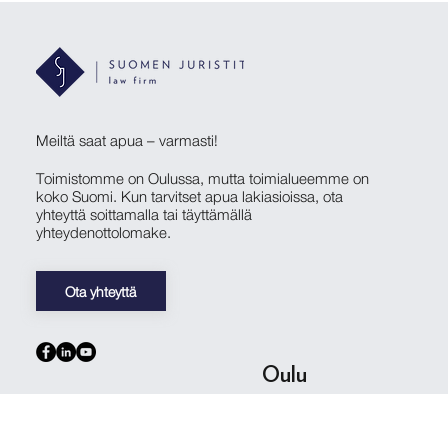
Meiltä saat apua – varmasti!
Toimistomme on Oulussa, mutta toimialueemme on
koko Suomi. Kun tarvitset apua lakiasioissa, ota
yhteyttä soittamalla tai täyttämällä
yhteydenottolomake.
Ota yhteyttä
Oulu
Pakkahuoneenkatu 12 A
90100 Oulu
020 7622 546