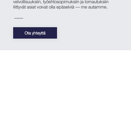
velvollisuuksiin, työehtosopimuksiin ja lomautuksiin
liittyvät asiat voivat olla epäselviä — me autamme.
Ota yhteyttä