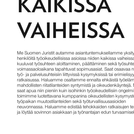
KAIKISSA
VAIHEISSA
Me Suomen Juristit autamme asiantuntemuksellamme yksity
henkilöitä työoikeudellisissa asioissa niiden kaikissa vaiheiss
kuuluvat työsuhteen aloittaminen, päättäminen sekä työsuht
voimassaoloaikana tapahtuvat sopimusasiat. Saat osaavaa 
työ- ja palvelusuhteisiin liittyvissä kysymyksissä tai erimielisy
ratkaisussa. Haluamme osaltamme ennalta ehkäistä työelä
mahdollisten riitatilanteiden syntymistä ja oikeudenkäyntejä. 
saat apua niin pieniin kuin isoihinkin työoikeudellisiin ongelmi
toimimme luotettavana kumppanina oikeudellisten kysymyst
työpaikan muutostilanteiden sekä työturvallisuusasioiden
neuvonnassa. Haluamme edistää tehokkaiden ratkaisujen t
ja löytää sovinnon asiakkaan ja työnantajan edun turvaamise